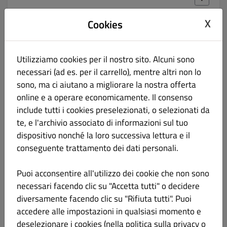
X
Cookies
CUBI DI SALMONE
€ 20.00
Utilizziamo cookies per il nostro sito. Alcuni sono
filetto di salmone delle Isole Faroe leggermento affumicato,
pane caldo e burro di Normandia
necessari (ad es. per il carrello), mentre altri non lo
sono, ma ci aiutano a migliorare la nostra offerta
online e a operare economicamente. Il consenso
include tutti i cookies preselezionati, o selezionati da
SCAROLA COSTIERA
€ 16.00
te, e l'archivio associato di informazioni sul tuo
dispositivo nonché la loro successiva lettura e il
conseguente trattamento dei dati personali.
cuore di scarola al forno, uvetta di Zibibbo, capperi di Linosa, noci,
parmigiano reggiano “Gennari”
Puoi acconsentire all'utilizzo dei cookie che non sono
necessari facendo clic su "Accetta tutti" o decidere
diversamente facendo clic su "Rifiuta tutti". Puoi
accedere alle impostazioni in qualsiasi momento e
deselezionare i cookies (nella politica sulla privacy o